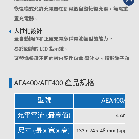
恢復模式允許充電器在斷電後自動恢復充電，無需重
置充電器。
人性化設計
全自動操作和正確充電多種電池類型的能力。
易於閱讀的 LED 指示燈。
可替換多種不同的輸出配件包含:電池夾、環形端子和
12V 公頭適配器。
AEA400/AEE400 產品規格
型號
AEA400/AEE
充電電流 (最高值)
4 Amps
尺寸 (長 x 寬 x 高)
132 x 74 x 48 mm (approx. 5.