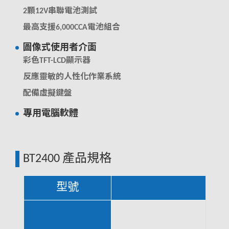
2顆12V串聯電池測試
最高支援6,000CCA電池組合
圖像式使用者介面
彩色TFT-LCD顯示器
反應靈敏的人性化作業系統
配備虛擬鍵盤
專用電腦軟體
從測試器下載測試結果
查閱、儲存與管理測試結果
BT2400 產品規格
雙電池模式
支援AA(3號)與18650鋰電池
型號
支援溫度補償
透過內建的溫度感測器快速且精準的修正測試結果