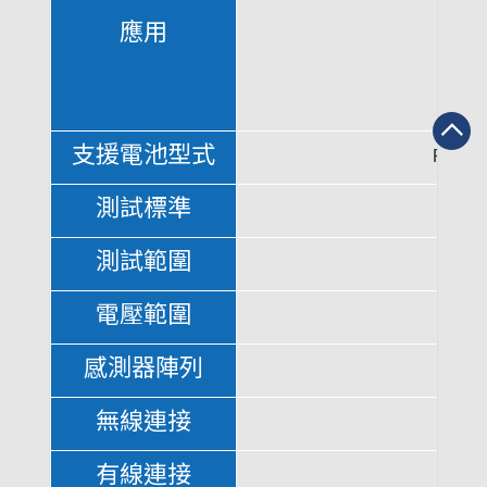
內建夾組診斷功能
確保夾組狀態與測試結果精準性
應用
1
韌體更新
透過電腦軟體安裝最新韌體
可選配電流勾錶與電壓探棒
支援電池型式
Floode
提升測試器使用彈性
測試標準
CCA
測試範圍
電壓範圍
感測器陣列
無線連接
有線連接