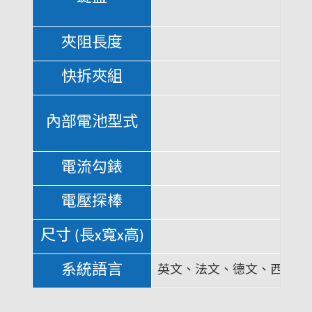
夾阻長度
快拆夾組
內部電池型式
電流勾錶
電壓探棒
尺寸 (長x寬x高)
系統語言
英文、法文、德文、西班牙文